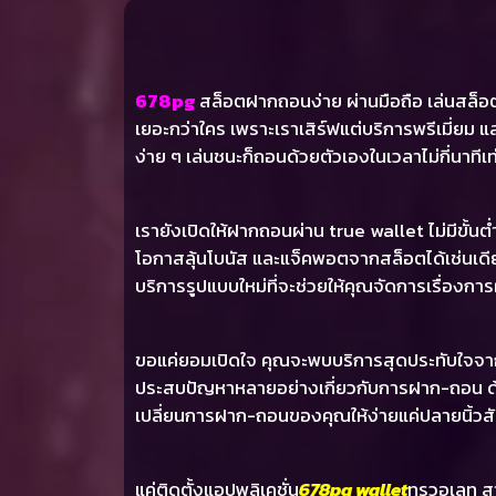
678pg
สล็อตฝากถอนง่าย ผ่านมือถือ เล่นสล็อตแ
เยอะกว่าใคร เพราะเราเสิร์ฟแต่บริการพรีเมี่ยม แ
ง่าย ๆ เล่นชนะก็ถอนด้วยตัวเองในเวลาไม่กี่นาทีเ
เรายังเปิดให้ฝากถอนผ่าน true wallet ไม่มีขั้นต่
โอกาสลุ้นโบนัส และแจ็คพอตจากสล็อตได้เช่นเดียว
บริการรูปแบบใหม่ที่จะช่วยให้คุณจัดการเรื่องกา
ขอแค่ยอมเปิดใจ คุณจะพบบริการสุดประทับใจจากเร
ประสบปัญหาหลายอย่างเกี่ยวกับการฝาก-ถอน ด้ว
เปลี่ยนการฝาก-ถอนของคุณให้ง่ายแค่ปลายนิ้วส
แค่ติดตั้งแอปพลิเคชั่น
678pg wallet
ทรูวอเลท ส