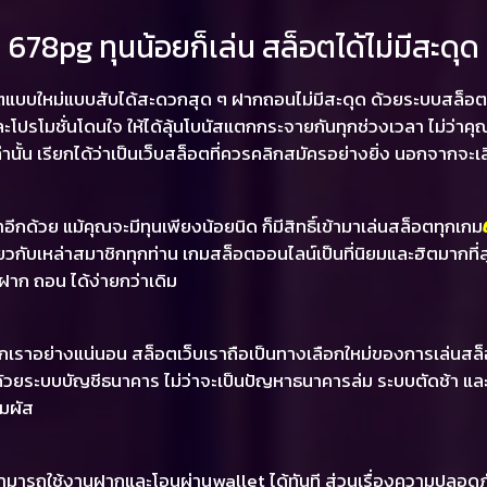
678pg ทุนน้อยก็เล่น สล็อตได้ไม่มีสะดุด
บบใหม่แบบสับได้สะดวกสุด ๆ ฝากถอนไม่มีสะดุด ด้วยระบบสล็อตวอเลทท
ละโปรโมชั่นโดนใจ ให้ได้ลุ้นโบนัสแตกกระจายกันทุกช่วงเวลา ไม่ว่าค
ท่านั้น เรียกได้ว่าเป็นเว็บสล็อตที่ควรคลิกสมัครอย่างยิ่ง นอกจากจ
ำอีกด้วย แม้คุณจะมีทุนเพียงน้อยนิด ก็มีสิทธิ์เข้ามาเล่นสล็อตทุกเกม
กับเหล่าสมาชิกทุกท่าน เกมสล็อตออนไลน์เป็นที่นิยมและฮิตมากที่สุด
รฝาก ถอน ได้ง่ายกว่าเดิม
าอย่างแน่นอน สล็อตเว็บเราถือเป็นทางเลือกใหม่ของการเล่นสล็อตออ
ยระบบบัญชีธนาคาร ไม่ว่าจะเป็นปัญหาธนาคารล่ม ระบบตัดช้า และ
ัมผัส
ามารถใช้งานฝากและโอนผ่านwallet ได้ทันที ส่วนเรื่องความปลอดภัย