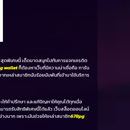
สสุดพิเศษนี้ เด็ดขาดสนุกไปกับการแจกเครดิต
g wallet
ก็ต้องหาเว็บที่มีความน่าเชื่อถือ การัน
จากเหล่าสมาชิกนับร้อยนับพันที่เข้ามาใช้บริการ
ห้คำปรึกษา และแก้ปัญหาให้คุณได้ทุกเมื่อ
ารถรับสิทธิพิเศษนี้ได้แล้ว เว็บสล็อตออนไลน์
่างมาก เพราะมันช่วยให้เหล่าสมาชิก
678pg