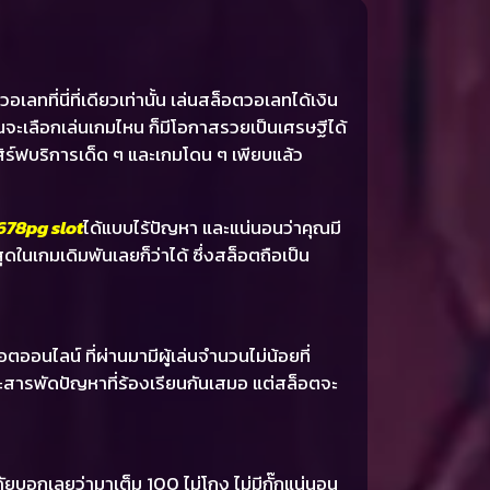
ี่นี่ที่เดียวเท่านั้น เล่นสล็อตวอเลทได้เงิน
ุณจะเลือกเล่นเกมไหน ก็มีโอกาสรวยเป็นเศรษฐีได้
ะเสิร์ฟบริการเด็ด ๆ และเกมโดน ๆ เพียบแล้ว
678pg slot
ได้แบบไร้ปัญหา และแน่นอนว่าคุณมี
ในเกมเดิมพันเลยก็ว่าได้ ซึ่งสล็อตถือเป็น
นไลน์ ที่ผ่านมามีผู้เล่นจำนวนไม่น้อยที่
สารพัดปัญหาที่ร้องเรียนกันเสมอ แต่สล็อตจะ
บอกเลยว่ามาเต็ม 100 ไม่โกง ไม่มีกั๊กแน่นอน