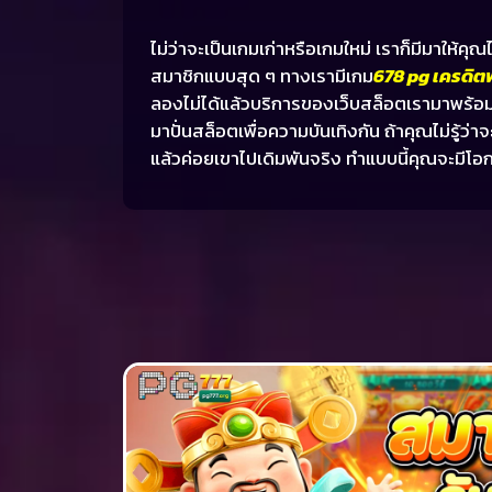
ไม่ว่าจะเป็นเกมเก่าหรือเกมใหม่ เราก็มีมาให้คุณ
สมาชิกแบบสุด ๆ ทางเรามีเกม
678 pg เครดิต
ลองไม่ได้แล้วบริการของเว็บสล็อตเรามาพร้อมบ
มาปั่นสล็อตเพื่อความบันเทิงกัน ถ้าคุณไม่รู้ว่
แล้วค่อยเขาไปเดิมพันจริง ทำแบบนี้คุณจะมีโอก